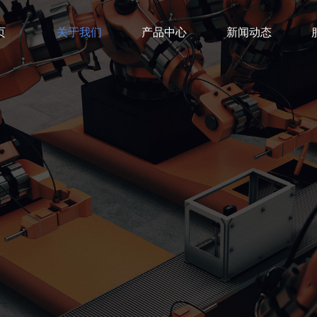
页
关于我们
产品中心
新闻动态