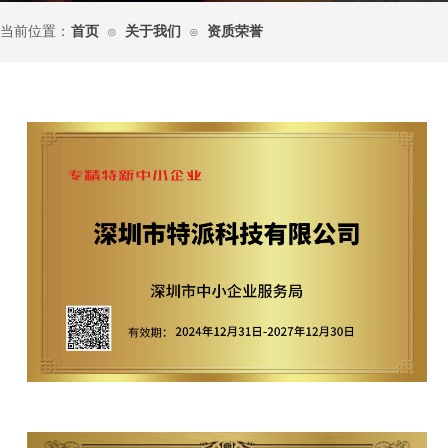
当前位置：
首页
关于我们
资质荣誉
⊙
⊙